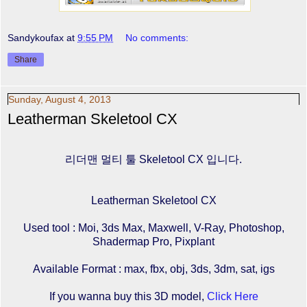
Sandykoufax
at
9:55 PM
No comments:
Share
Sunday, August 4, 2013
Leatherman Skeletool CX
리더맨 멀티 툴 Skeletool CX 입니다.
Leatherman Skeletool CX
Used tool : Moi, 3ds Max, Maxwell, V-Ray, Photoshop,
Shadermap Pro, Pixplant
Available Format : max, fbx, obj, 3ds, 3dm, sat, igs
If you wanna buy this 3D model,
Click Here