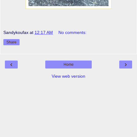
Sandykoufax
at
12:17 AM
No comments:
Share
‹
›
Home
View web version