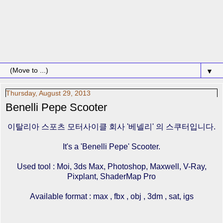
▼
Thursday, August 29, 2013
Benelli Pepe Scooter
이탈리아 스포츠 모터사이클 회사 '베넬리' 의 스쿠터입니다.
It's a 'Benelli Pepe' Scooter.
Used tool : Moi, 3ds Max, Photoshop, Maxwell, V-Ray,
Pixplant, ShaderMap Pro
Available format : max , fbx , obj , 3dm , sat, igs